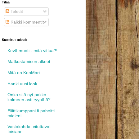
Tilaa
Tekstit
Kaikki kommentit
Suositut tekstit
Kevätmuoti - mitä vittua?!
Matkustamisen alkeet
Mitä on KonMari
Hanki uusi look
Onko sitä nyt pakko
kolmeen asti ryypätä?
Eliittikumppani.fi pahoitti
mieleni
Vastakohdat vituttavat
toisiaan