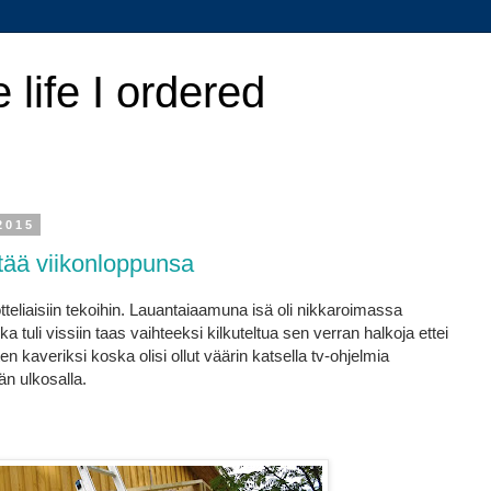
e life I ordered
2015
tää viikonloppunsa
tteliaisiin tekoihin. Lauantaiaamuna isä oli nikkaroimassa
a tuli vissiin taas vaihteeksi kilkuteltua sen verran halkoja ettei
ten kaveriksi koska olisi ollut väärin katsella tv-ohjelmia
än ulkosalla.