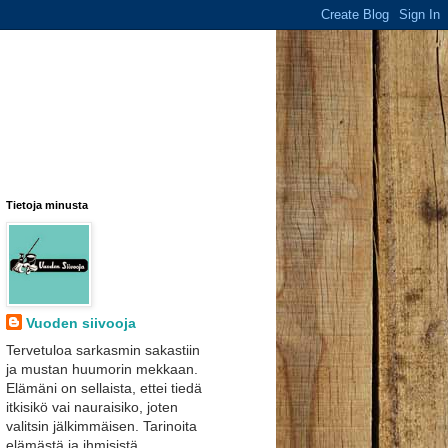
Tietoja minusta
Vuoden siivooja
Tervetuloa sarkasmin sakastiin
ja mustan huumorin mekkaan.
Elämäni on sellaista, ettei tiedä
itkisikö vai nauraisiko, joten
valitsin jälkimmäisen. Tarinoita
elämästä ja ihmisistä.