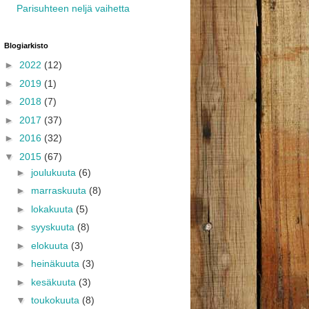
Parisuhteen neljä vaihetta
Blogiarkisto
►
2022
(12)
►
2019
(1)
►
2018
(7)
►
2017
(37)
►
2016
(32)
▼
2015
(67)
►
joulukuuta
(6)
►
marraskuuta
(8)
►
lokakuuta
(5)
►
syyskuuta
(8)
►
elokuuta
(3)
►
heinäkuuta
(3)
►
kesäkuuta
(3)
▼
toukokuuta
(8)