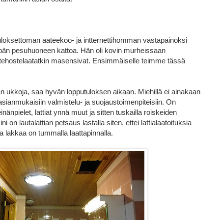
uloksettoman aateekoo- ja intternettihomman vastapainoksi
n pesuhuoneen kattoa. Hän oli kovin murheissaan
t tehostelaatatkin masensivat. Ensimmäiselle teimme tässä
 ukkoja, saa hyvän lopputuloksen aikaan. Miehillä ei ainakaan
ys asianmukaisiin valmistelu- ja suojaustoimenpiteisiin. On
npielet, lattiat ynnä muut ja sitten tuskailla roiskeiden
on lautalattian petsaus lastalla siten, ettei lattialaatoituksia
ta lakkaa on tummalla laattapinnalla.