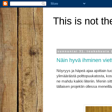
This is not th
sunnuntai 31. toukokuuta 
Näin hyvä ihminen viet
Nöyryys ja häpeä ajaa ajoittain tuo
ylimääräistä polttopuukatosta, kosk
ne mahdu kaikki liiteriin. Menin sit
tällaisen projektin ollessa meneillä