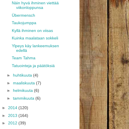
Näin hyvä ihminen viettää
viikonloppunsa
Übermensch
Taukojumppa
Kyllä ihminen on viisas
Kuinka maalataan sokkeli
Ylpeys käy lankeemuksen
edellä
Team Tahma
Tatuointeja ja päätöksiä
►
huhtikuuta
(4)
►
maaliskuuta
(7)
►
helmikuuta
(6)
►
tammikuuta
(6)
►
2014
(120)
►
2013
(164)
►
2012
(39)