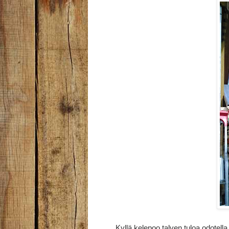
Kyllä kelepoo talven tuloa odotell