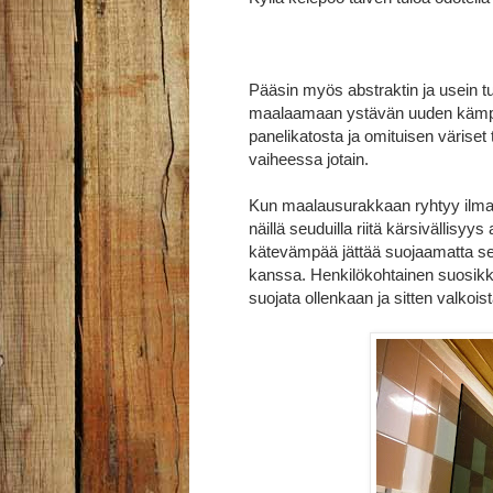
Pääsin myös abstraktin ja usein t
maalaamaan ystävän uuden kämpä
panelikatosta ja omituisen värise
vaiheessa jotain.
Kun maalausurakkaan ryhtyy ilman
näillä seuduilla riitä kärsivällisy
kätevämpää jättää suojaamatta seinä
kanssa. Henkilökohtainen suosikkini 
suojata ollenkaan ja sitten valkois